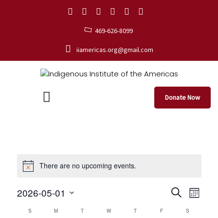
469-626-8099
iiamericas.org@gmail.com
Donate Now
There are no upcoming events.
E
E
2026-05-01
S
M
e
S
v
o
v
C
S
M
T
W
T
F
a
S
e
n