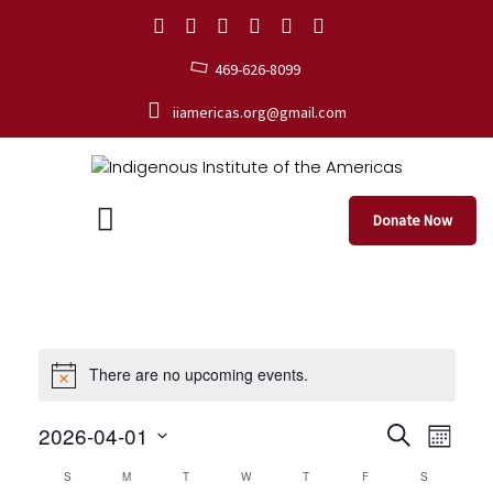
469-626-8099
iiamericas.org@gmail.com
Donate Now
There are no upcoming events.
E
E
2026-04-01
S
M
e
S
v
o
v
C
S
M
T
W
T
F
a
S
e
n