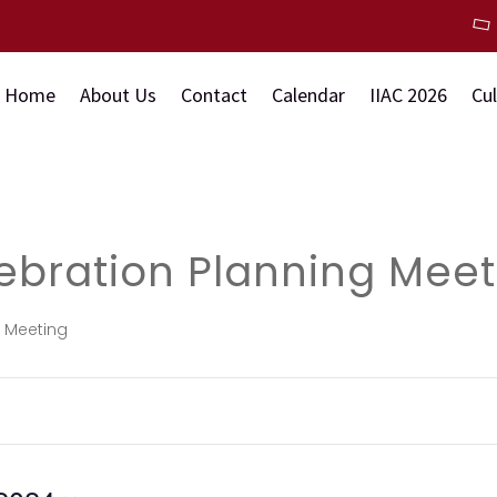
Home
About Us
Contact
Calendar
IIAC 2026
Cu
ebration Planning Meet
g Meeting