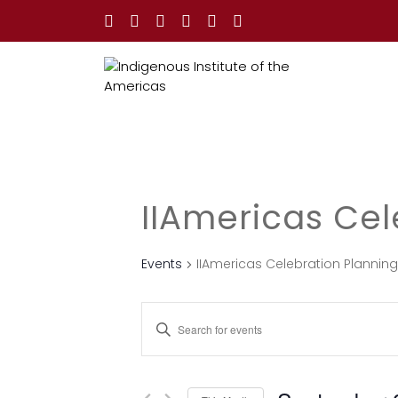
IIAmericas Cel
Events
IIAmericas Celebration Plannin
E
E
n
v
t
e
e