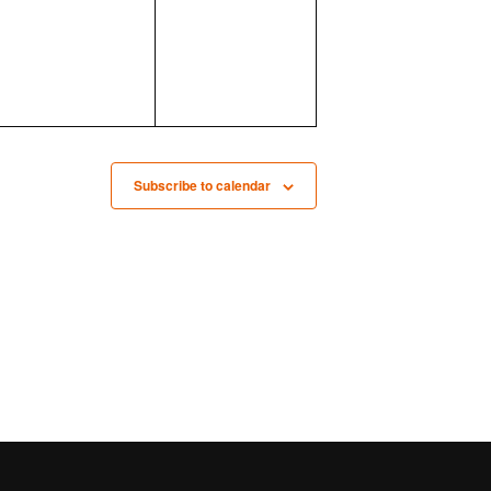
,
,
v
v
e
e
n
n
t
t
s
s
,
,
Subscribe to calendar